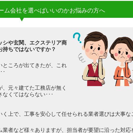
ーム会社を選べばいいのかお悩みの方へ
ッシや玄関、エク
ステリア商
お持ち
ではないですか？
いところが出てき
たが、これ
･･
が、元々建てた工
務店が無く
さなく
てはならない･･･
いく上で、工事を安心して任せられる業者選びは大事な
ム業者など様々ありますが、担当者が要望に沿った対応