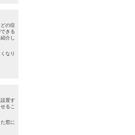
などの症
ができる
を紹介し
良くなり
を設置す
させるこ
した窓に