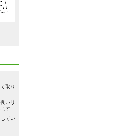
しく取り
の良いリ
います。
介してい