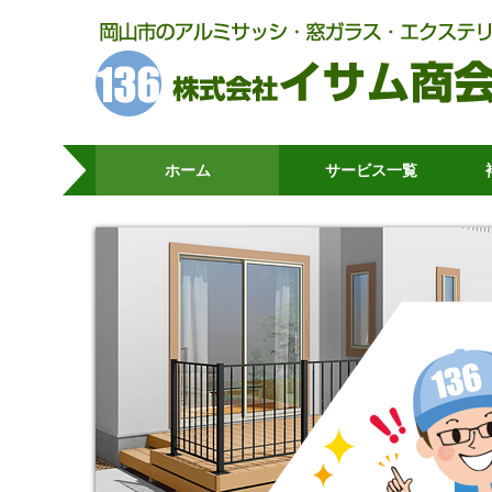
ホーム
サービス一覧
玄関・勝手口リフォーム
玄関施工ギャラリー
窓サッシリフォーム
窓の断熱・防音に内窓
浴室折れ戸
テラス屋根
カーポート
門扉・フェンス