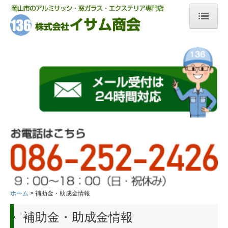
ホーム
サービス一覧
玄関・勝手口リフォーム
玄関施工ギャラリー
窓サッシリフォーム
窓の断熱・防音に内窓
浴室折れ戸
ホーム
補助金・助成金情報
テラス屋根
補助金・助成金情報
カーポート