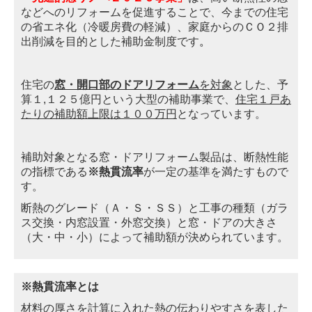
などへのリフォームを促進することで、今までの住宅
の省エネ化
（冷
暖房費
の軽減）
、家庭からのＣＯ２排
出削減を目的とした補助金制度です
。
住宅の
窓・開口部のドアリフォーム
を対象
とした、予
算１,１２５億円という大型の補助事業で、
住宅１戸あ
たりの補
助額
上限は１００万円
となっています
。
補助対象となる窓・ドアリフォーム製品は、断熱性能
の指標である
※熱貫流率
が一定の基準を満たすもので
す。
断熱のグ
レード（Ａ・Ｓ・ＳＳ）と工事の種類（ガラ
ス交換・内窓設置・外窓交換）と窓・ドアの大きさ
（大・中・小）によっ
て補助額が決められています。
※熱貫流率とは
材料の厚さを計算に入れた熱の伝わりやすさを表した