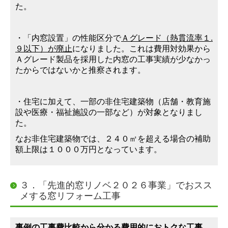
た。
・
「内窓設置」の性能区分で
Ａグレード（熱貫流率１.
９以下）が廃止
になりました
。これは費用対効果から
Ａグレード製品を採用した内窓の工事実績が少なかっ
たからではないかと推察されます。
・住宅に加えて、一部の非住宅建築物（店舗・教育施
設や医療・福祉施設の一部など）が対象となりまし
た。
なお非住宅建築物では、２４
０㎡を超える場合の補助
額上限は１０００万円となっています。
３．「先進的窓リノベ２０２６事業」でおスス
メする窓リフォーム工事
事例の工事費比較から分かる費用的におトクな工事