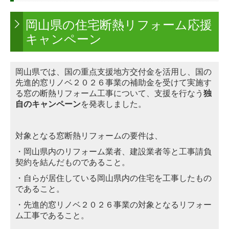
門扉・フェンス
岡山県の住宅断熱リフォーム応援
キャンペーン
補助金・助成金情報
お客様の声
岡山県では、
国の重点支援地方交付金を活用し、国の
先進的窓リノベ２０２６事業の補助金を受けて実施す
お客様の声（補助金利用）
る窓の断熱リフォーム工事について、支援を行なう
独
自のキャンペーン
を発表しました。
会社案内
対象となる窓断熱リフォームの要件は、
Ｑ＆Ａ （ご利用案内）
・岡山県内のリフォーム業者、建設業者等と工事請負
お問合せ
契約を結んだものであること。
・自らが居住している岡山県内の住宅を工事したもの
であること。
・先進的窓リノベ２０２６事業の対象となるリフォー
ム工事であること。