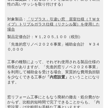
性の高いサッシを取り付けする）
対象製品：
「リプラス」引違い窓 居室仕様（ＴＷタ
イプ）トリプルガラス仕様（リクシル製）を使用した
場合
製品定価合計：￥１,２０５,１００（税別）
「先進的窓リノベ２０２６事業」補助金合計 ￥３４
０,０００
工事の種類によって、それぞれ使用される製品仕様の
特長がありますが、「先進的窓リノベ２０２６事業」
を利用して
補助金を受ける場合、実質的な費用負担額
を少なくできる工事が
「内窓設置」
ということになり
ます。
窓リフォーム工事にともなう廃材の撤去・処分費がか
からず、比較的短時間で完了できることからも、「内
窓設置」は
比較邸お手軽な工事といえます。