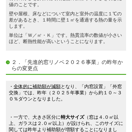
値のことです。
壁や屋根、床などについて室内と室外の温度に１℃
の
差がある
とき、１時間に壁１㎡を通過する熱の量
を示
します。
単位は「Ｗ／㎡・Ｋ」です。
熱貫流率の数値が小さい
ほど、断熱性能が高いということになります。
２．「先進的窓リノベ２０２６事業」の昨年か
らの変更点
・
全体的に補助額が減額
となり、「内窓設置」「外窓
交換」では、昨年（２０２５年事業）から約１０～３
０％ダウンとなりました。
・一方で、大きさ区分に
特大サイズ
（窓は４.０㎡以
上、ガラスは２.０㎡以上）が設けられ、このサイズに
関しては昨年より補助額が増額することになりまし