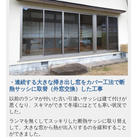
・連続する大きな掃き出し窓を
カバー工法で断
熱サッシに取替（外窓交
換）した
工事
以前のランマが付いた古い引違いサッシは建て付けが
悪くなり、スキマができて冬場にはとても寒い状況で
した。
ランマを無くしてスッキリした断熱サッシに取り替え
して、大きな窓から熱が出入りするのを緩和すること
ができました。