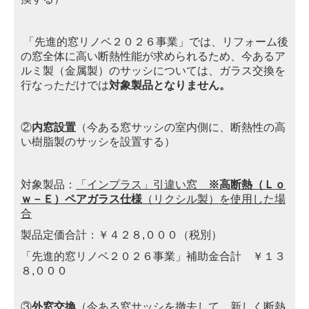
「先進的窓リノベ２０２６事業」では、リフォーム後
の窓全体に高い断熱性能が求められるため、今あるア
ルミ製
（金属
製）のサッシについては、ガラス交換を
行なっただけ
で
は
対象製品となりません。
②
内窓設置
（今ある窓サッシの室内側に、断熱性の高
い樹脂製のサッシを設置する）
対象製品：
「インプラス」引違い窓
※高断熱（Ｌｏ
ｗ－Ｅ）ペアガラス仕様
（リクシル製）を使用した場
合
製品定価合計：￥４２８,０００（税別）
「先進的窓リノベ２０２６事業」補助金合計 ￥１３
８,０００
③
外窓交換
（今ある窓サッシを撤去して、新しく断熱