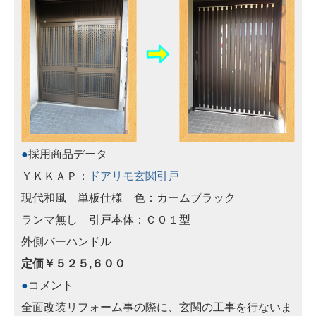
●
採用商品データ
ＹＫＫＡＰ：
ドアリモ玄関引戸
現代和風 単板仕様 色：カームブラック
ランマ無し 引戸本体：Ｃ０１型
外側バーハンドル
定価￥５２５,６００
●
コメント
全面改装リフォーム事の際に、玄関の工事を行ないま