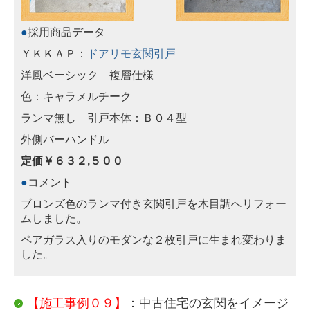
●
採用商品データ
ＹＫＫＡＰ：
ドアリモ玄関引戸
洋風ベーシック 複層仕様
色：キャラメルチーク
ランマ無し 引戸本体：Ｂ０４型
外側バーハンドル
定価￥６３２,５００
●
コメント
ブロンズ色のランマ付き玄関引戸を木目調へリフォー
ムしました。
ペアガラス入りのモダンな２枚引戸に生まれ変わりま
した。
【施工事例０９】
：中古住宅の玄関をイメージ