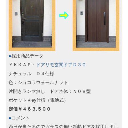
●
採用商品データ
ＹＫＫＡＰ：
ドアリモ玄関ドアＤ３０
ナチュラル Ｄ４仕様
色：ショコラウォールナット
片開きランマ無し ドア本体：Ｎ０８型
ポケットＫey仕様（電池式）
定価￥４６３,５００
●
コメント
西日が当たるのでガラスの無い断熱ドアを採用しまし