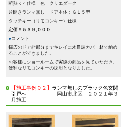
断熱ｋ４仕様 色：クリエダーク
片開きランマ無し ドア本体：Ｇ１５型
タッチキー（リモコンキー）仕様
定価￥５３９,０００
●
コメント
幅広のドア枠部分までキレイに木目調
カバー
材
で納め
ることができました。
お客様にショールームで実際の商品を見てい
ただき、
便利なリモコンキーの採用となりま
した。
【施工事例０２】
ランマ無しのブラック色玄関
引戸へ
岡山市北区 ２０２１年３
月施工