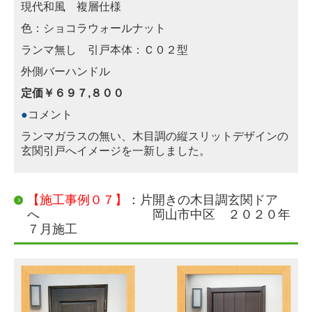
現代和風 複層仕様
色：ショコラウォールナット
ランマ無し 引戸本体：Ｃ０２型
外側バーハンドル
定価￥６９７,８００
●
コメント
ランマガラスの無い、木目調の縦スリットデザインの
玄関引戸へイメージを一新しました。
【施工事例０７】
：片開きの木目調玄関ドア
へ 岡山市中区 ２０２０年
７月施工