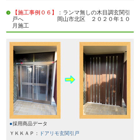
【施工事例０６】
：ランマ無しの木目調玄関引
戸へ 岡山市北区 ２０２０年１０
月施工
●
採用商品データ
ＹＫＫＡＰ：
ドアリモ玄関引戸