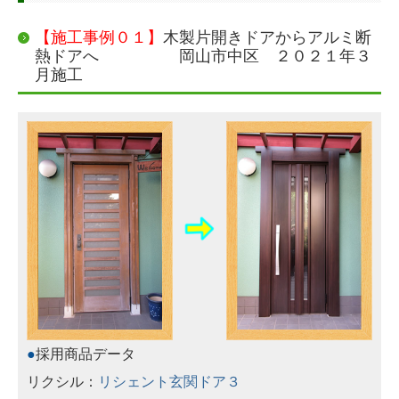
門扉・フェンス
【施工事例０１】
木製片開きドアからアルミ断
熱ドアへ 岡山市中区 ２０２１年３
補助金・助成金情報
月施工
お客様の声
お客様の声（補助金利用）
会社案内
Ｑ＆Ａ （ご利用案内）
お問合せ
●
採用商品データ
リクシル：
リシェント玄関ドア３