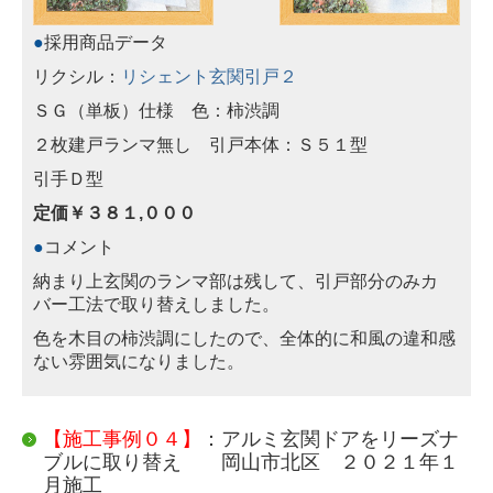
●
採用商品データ
リクシル：
リシェント玄関引戸２
ＳＧ（単板）仕様 色：柿渋調
２枚建戸ランマ無し 引戸本体：Ｓ５１型
引手Ｄ型
定価￥３８１,０００
●
コメント
納まり上玄関のランマ部は残して、引戸部分のみカ
バー工法で取り替えしました。
色を木目の柿渋調にしたので、全体的に和風の違和感
ない雰囲気になりました。
【施工事例０４】
：アルミ玄関ドアをリーズナ
ブルに取り替え 岡山市北区 ２０２１年１
月施工