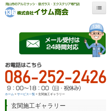
ホーム
サービス一覧
玄関・勝手口リフォーム
玄関施工ギャラリー
窓サッシリフォーム
窓の断熱・防音に内窓
浴室折れ戸
ホーム
サービス一覧
玄関施工ギャラリー
テラス屋根
玄関施工ギャラリー
カーポート