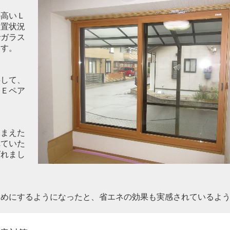
の高い
Ｌ
設置状況
でガラス
ます。
供して
、
－Ｅペア
ふまえた
れていた
ばれまし
えめにするようになったと、省エネの効果も実感されているよ