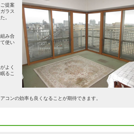
をご提案
空ガラス
した。
の組み合
せて使い
とがよく
り眠るこ
エアコンの効率も良くなることが期待できます。