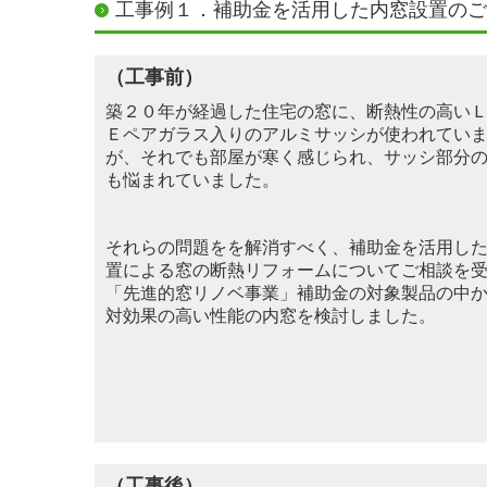
工事例１．補助金を活用した内窓設置のご
（工事前）
築２０年が経過した住宅
の窓に、断熱性の高い
Ｅ
ペアガラス入りのア
ルミサッシが
使われてい
が
、
それでも部屋
が寒く感じられ、サ
ッシ部分
も悩
まれていまし
た。
それらの問題をを解消すべく、補助金を活用し
置による窓の断
熱リフォームについてご相談を
「
先進的窓リノベ
事業」補助金の対象製品の中
対効果の高い性能
の内窓を検討しました。
（工事後）