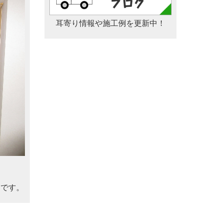
耳寄り情報や施工例を更新中！
うで
す
。