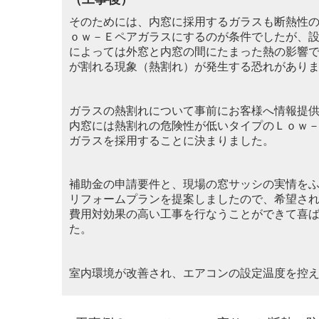
そのためには、内窓に採用するガラスも断熱性
ｏｗ－Ｅペアガラスにするのが条件でしたが、
によっては外窓と内窓の間にたまった熱の影響
が割れる現象（熱割れ）が発生する恐れがあり
ガラスの熱割れについて事前にお客
様へ情報提
内窓には熱割れの危険性が低いタイプの
Ｌ
ｏｗ
ガラ
スを採用することに決まりました。
補助金の申請要件と、現場の窓サッシの実情を
リフォームプランを提案しましたので、希望さ
費用対効果の高い工事を行なうことができて喜
た。
室内環境が改善され、エアコンの設定温度を控