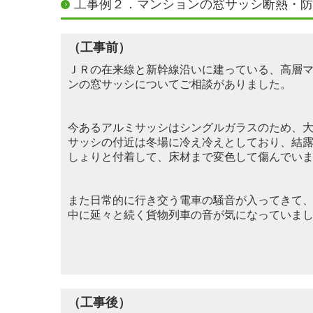
工事例２．マンションの窓サッシ断熱・防
（工事前）
ＪＲの在来線と新幹線沿いに建っている、高層
ンの窓サッシについてご相談がありました。
今あるアルミサッシはシングルガラスのため、
サッシ
の付近は冬場に冷え冷えとしており、結
しょり
と付着して、床材まで変色して傷んでい
また日常的に行き交う電車の騒音が入ってきて
中に
延々と続く貨物列車の音が気になっていま
（工事後）