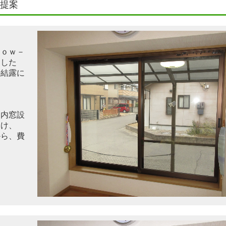
提案
Ｌｏｗ－
ました
の結露に
た内窓
設
受け
、
から
、費