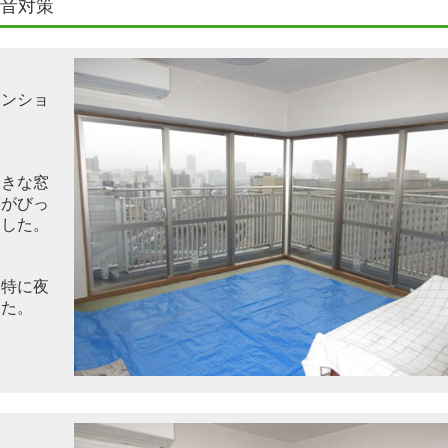
音対策
マンショ
大きな窓
露がびっ
ました。
、特に
夜
し
た。