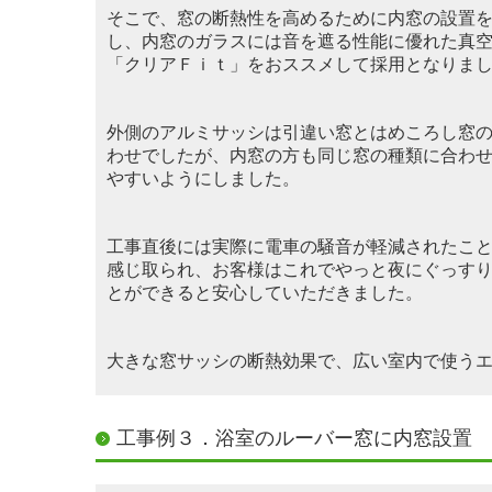
そこで、窓の断熱性を高めるために内窓の設置
し
、内窓のガラスには音を遮る性能に優れた真
「クリアＦｉｔ」をおススメして採用となりま
外側のアルミサッシは引違い窓とはめころし窓
わせでしたが、内窓の方も同じ窓の種類に合わ
やすいようにしました。
工事直後には実際に電車の騒音が軽減されたこ
感じ取られ、お客様はこれでやっと夜にぐっす
と
ができると安心していただきました。
大きな窓サッシの断熱効果で、広い室内で使う
工事例３．浴室のルーバー窓に内窓設置