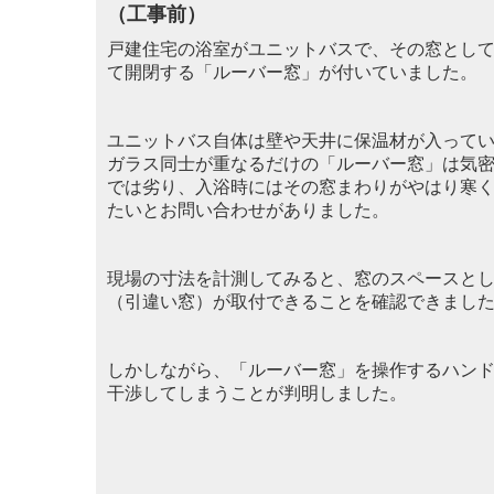
（工事前）
戸建住宅の浴室がユニットバスで、その窓とし
て開閉する「ルーバー窓」が付いていました。
ユニットバス自体は壁や天井に保温材が入って
ガラス同士が重なるだけの「ルーバー
窓」は気
では劣り
、入浴時にはその窓まわりがやはり寒
た
いとお問い合わせがあ
りまし
た。
現場の寸法を計測してみると、窓のスペースと
（引違い窓）が
取付
できることを確認できまし
しかしながら、「ルーバー窓」を操作するハン
干渉してし
まうことが判明しました。