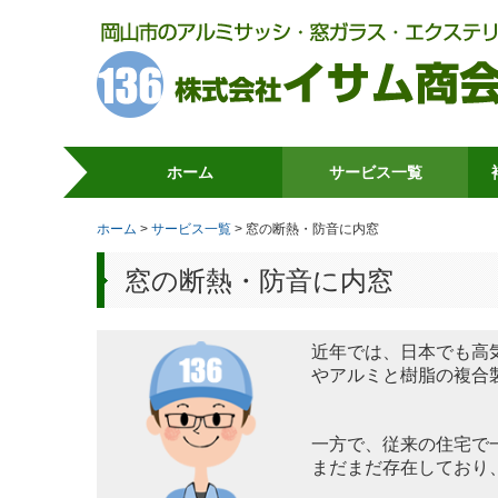
ホーム
サービス一覧
玄関・勝手口リフォーム
玄関施工ギャラリー
窓サッシリフォーム
窓の断熱・防音に内窓
浴室折れ戸
テラス屋根
カーポート
門扉・フェンス
ホーム
サービス一覧
窓の断熱・防音に内窓
窓の断熱・防音に内窓
近年では、日本でも高
やアルミと樹脂の複合
一方で、従来の住宅で
まだまだ存在しており